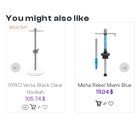
You might also like
SOLD OUT
←
→
VYRO Versa Black Clear
Misha Rebel Miami Blue
Hookah
111.04
$
105.74
$