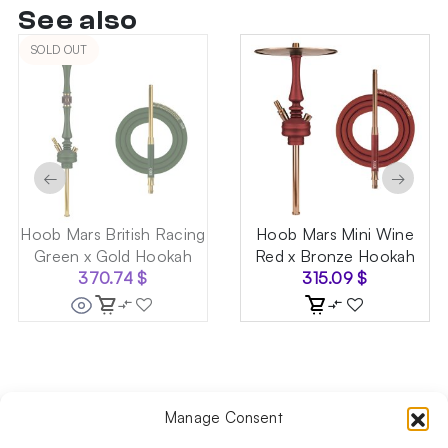
See also
SOLD OUT
←
→
Hoob Mars British Racing
Hoob Mars Mini Wine
Green x Gold Hookah
Red x Bronze Hookah
370.74
$
315.09
$
Manage Consent
Follow us on social media!​